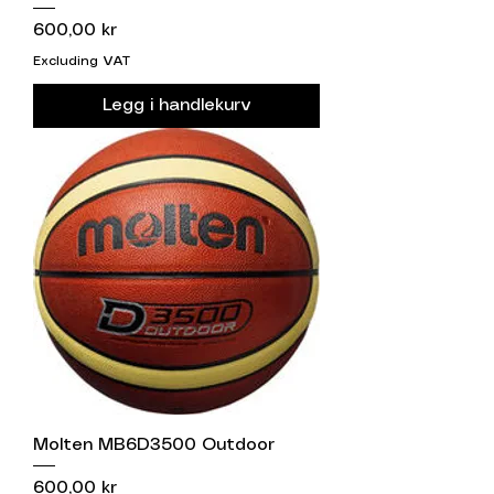
Price
600,00 kr
Excluding VAT
Legg i handlekurv
Molten MB6D3500 Outdoor
Price
600,00 kr