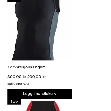
Kompresjonssinglet
Regular Price
Sale Price
300,00 kr
200,00 kr
Excluding VAT
Legg i handlekurv
Sale