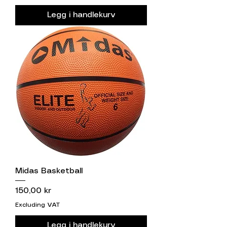
Legg i handlekurv
Midas Basketball
Price
150,00 kr
Excluding VAT
Legg i handlekurv