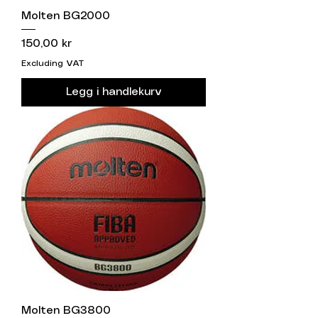
Molten BG2000
Price
150,00 kr
Excluding VAT
Legg i handlekurv
Molten BG3800