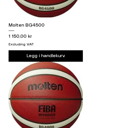
Molten BG4500
Price
1 150,00 kr
Excluding VAT
Legg i handlekurv